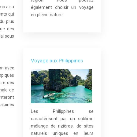
région. Vous pouvez
ama a su
également choisir un voyage
ents qui
en pleine nature.
du plus
que des
cal sous
Voyage aux Philippines
on avec
ympiques
aire des
male de
nteront
alpines
Les Philippines se
caractérisent par un sublime
mélange de rizières, de sites
naturels uniques en leurs