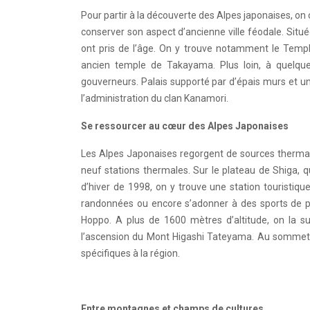
Pour partir à la découverte des Alpes japonaises, 
conserver son aspect d’ancienne ville féodale. Situ
ont pris de l’âge. On y trouve notamment le Templ
ancien temple de Takayama. Plus loin, à quelqu
gouverneurs. Palais supporté par d’épais murs et un
l’administration du clan Kanamori.
Se ressourcer au cœur des Alpes Japonaises
Les Alpes Japonaises regorgent de sources thermal
neuf stations thermales. Sur le plateau de Shiga, 
d’hiver de 1998, on y trouve une station touristiq
randonnées ou encore s’adonner à des sports de pl
Hoppo. A plus de 1600 mètres d’altitude, on la 
l’ascension du Mont Higashi Tateyama. Au sommet, 
spécifiques à la région.
Entre montagnes et champs de cultures