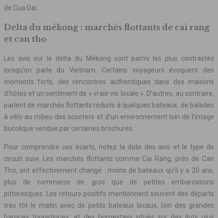
de Cua Dai.
Delta du mékong : marchés flottants de cai rang
et can tho
Les avis sur le delta du Mékong sont parmi les plus contrastés
lorsqu’on parle du Vietnam. Certains voyageurs évoquent des
moments forts, des rencontres authentiques dans des maisons
d’hôtes et un sentiment de « vraie vie locale ». D’autres, au contraire,
parlent de marchés flottants réduits à quelques bateaux, de balades
à vélo au milieu des scooters et d’un environnement loin de l’image
bucolique vendue par certaines brochures.
Pour comprendre ces écarts, notez la date des avis et le type de
circuit suivi. Les marchés flottants comme Cai Rang, près de Can
Tho, ont effectivement changé : moins de bateaux qu’il y a 20 ans,
plus de commerce de gros que de petites embarcations
pittoresques. Les retours positifs mentionnent souvent des départs
très tôt le matin avec de petits bateaux locaux, loin des grandes
barques touristiques, et des homestays situés sur des îlots plus