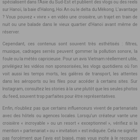
spécialisent dans l’Asie du Sud-Est et publient des vlogs ou des reels
sur Hanoï, la baie d’Halong, Hoi An ou le delta du Mékong. L’avantage
? Vous pouvez « vivre » en vidéo une croisière, un trajet en train de
nuit ou une balade dans le vieux quartier d’Hanoï avant même de
réserver.
Cependant, ces contenus sont souvent très esthétisés : filtres,
musique, cadrages serrés peuvent gommer la pollution sonore, la
foule ou la météo capricieuse. Pour un avis Vietnam réellement utile,
privilégiez les vidéos non sponsorisées, les vlogs quotidiens où l’on
voit aussi les temps morts, les galères de transport, les attentes
dans les aéroports ou les files pour accéder à certains sites. Sur
Instagram, consultez les stories à la une plutôt que les seules photos
du feed, souvent trop parfaites pour être représentatives.
Enfin, n’oubliez pas que certains influenceurs vivent de partenariats
avec des hôtels ou agences locales. Lorsqu’un créateur vante une
croisière « incroyable » ou un resort « exceptionnel », vérifiez si la
mention « partenariat » ou « invitation » est indiquée. Cela ne signifie
pas forcément que l’avis est biaisé, mais vous incite à le recouper