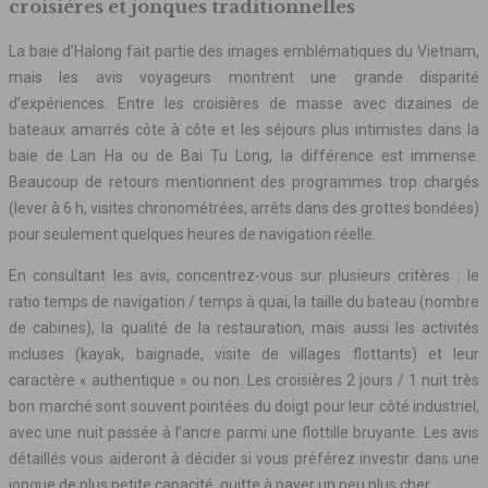
croisières et jonques traditionnelles
La baie d’Halong fait partie des images emblématiques du Vietnam,
mais les avis voyageurs montrent une grande disparité
d’expériences. Entre les croisières de masse avec dizaines de
bateaux amarrés côte à côte et les séjours plus intimistes dans la
baie de Lan Ha ou de Bai Tu Long, la différence est immense.
Beaucoup de retours mentionnent des programmes trop chargés
(lever à 6 h, visites chronométrées, arrêts dans des grottes bondées)
pour seulement quelques heures de navigation réelle.
En consultant les avis, concentrez-vous sur plusieurs critères : le
ratio temps de navigation / temps à quai, la taille du bateau (nombre
de cabines), la qualité de la restauration, mais aussi les activités
incluses (kayak, baignade, visite de villages flottants) et leur
caractère « authentique » ou non. Les croisières 2 jours / 1 nuit très
bon marché sont souvent pointées du doigt pour leur côté industriel,
avec une nuit passée à l’ancre parmi une flottille bruyante. Les avis
détaillés vous aideront à décider si vous préférez investir dans une
jonque de plus petite capacité, quitte à payer un peu plus cher.